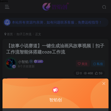
本站所有资源均亲测，如有问题联系客服，免费远程指导！
本站所有资源均亲测，如有问题联系客服，免费远程指导！
本站所有资源均亲测，如有问题联系客服，免费远程指导！
首页
扣子工作流
正文
【故事小说赛道】一键生成油画风故事视频丨扣子
工作流智能体搭建coze工作流
小智焰
关注
私信
6个月前更新
0
468
59
付费资源
【故事小说赛道】一键生成油画风故事视频丨扣子工作流智能体搭建coze工作流
此内容为付费资源，请付费后查看
9.9
智焰创
RMB