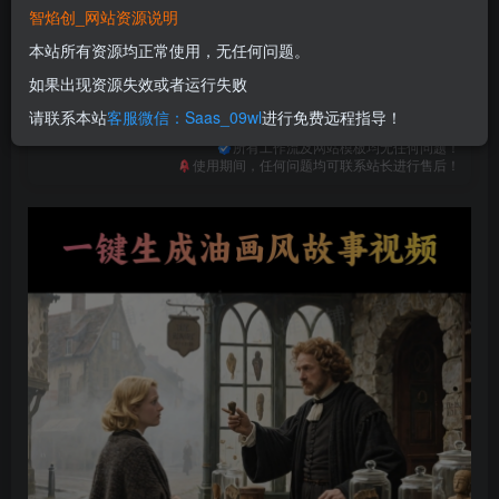
免费
免费
普通合伙人
超级合伙人
智焰创_网站资源说明
本站所有资源均正常使用，无任何问题。
立即购买
如果出现资源失效或者运行失败
您当前未登录！建议登陆后购买，可保存购买订单
请联系本站
客服微信：Saas_09wl
进行免费远程指导！
一次购买，永久包更新！
购买会员，可免费下载全站资源！
所有工作流及网站模板均无任何问题！
使用期间，任何问题均可联系站长进行售后！