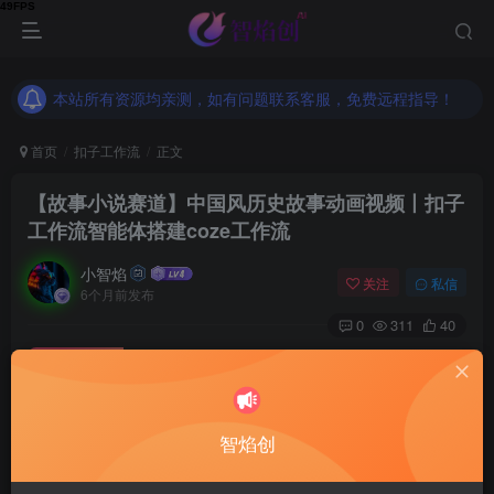
本站所有资源均亲测，如有问题联系客服，免费远程指导！
本站所有资源均亲测，如有问题联系客服，免费远程指导！
本站所有资源均亲测，如有问题联系客服，免费远程指导！
首页
扣子工作流
正文
【故事小说赛道】中国风历史故事动画视频丨扣子
工作流智能体搭建coze工作流
小智焰
关注
私信
6个月前发布
0
311
40
付费资源
【故事小说赛道】中国风历史故事动画视频丨扣子工作流智能体搭建coze工作流
此内容为付费资源，请付费后查看
9.9
智焰创
RMB