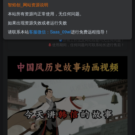
免费
免费
普通合伙人
超级合伙人
智焰创_网站资源说明
本站所有资源均正常使用，无任何问题。
立即购买
如果出现资源失效或者运行失败
您当前未登录！建议登陆后购买，可保存购买订单
请联系本站
客服微信：Saas_09wl
进行免费远程指导！
一次购买，永久包更新！
购买会员，可免费下载全站资源！
所有工作流及网站模板均无任何问题！
使用期间，任何问题均可联系站长进行售后！