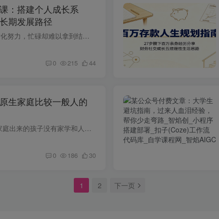
课：搭建个人成长系
长期发展路径
课程介绍很多人长期陷入碎片化努力，忙碌却难以拿到结果，本质缺少一套完整的个人操盘体系。这套自我操盘课依托经济、政治、军事、哲学四大思维打造成长框架，一共 20 节直播视频课程。课程搭建...
0
215
44
原生家庭比较一般人的
文章介绍： 我看了太多贫弱家庭出来的孩子没有家学和人脉等助力资源，自己又很不善交际，靠努力做题留在城市的孩子，从学生起到步入职场每一步都是屡屡受挫、吃哑巴亏，比较自卑，被别人欺负。 ...
0
186
30
1
2
下一页