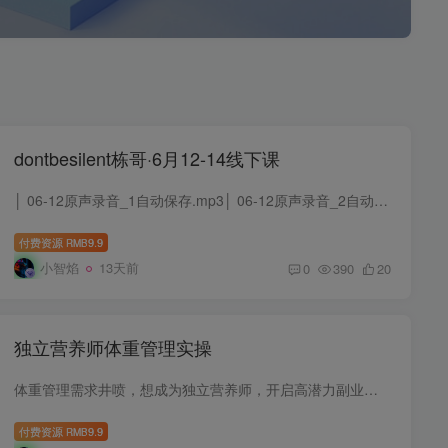
dontbesilent栋哥·6月12-14线下课
│ 06-12原声录音_1自动保存.mp3│ 06-12原声录音_2自动保存.mp3│ 06-12原声录音_3自动保存.mp3│ 06-12原声录音_4.mp3│ 06-12原声录音_5自动保存.mp3│ 06-12原声录音_6自动保存.mp3│ 06-12...
付费资源
9.9
RMB
小智焰
13天前
0
390
20
独立营养师体重管理实操
体重管理需求井喷，想成为独立营养师，开启高潜力副业？这门实操课是你的不二之选！课程从基础理论出发，带你吃透能量代谢、肥胖成因等知识。实战环节，依托真实案例，教你运用体脂仪精准分析数...
付费资源
9.9
RMB