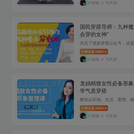
小智焰
13天前
国民穿搭导师：九种魔
会穿的女神”
付费资源
9.9
RMB
小智焰
13天前
龙娟精致女性必备形象
学气质穿搭
付费资源
9.9
RMB
小智焰
13天前