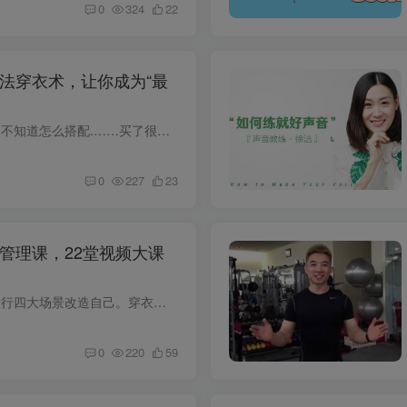
0
324
22
法穿衣术，让你成为“最
关注了很多穿搭公众号，还是不知道怎么搭配.……买了很多件新衣服，衣柜始终缺一件满意的.…低调搭配，跟着别人穿黑白灰，别人觉得你太老气，跟着潮人学一点撞色搭配，别人又觉得你太艳俗…自己...
0
227
23
管理课，22堂视频大课
教你从职场、生活、爱情、旅行四大场景改造自己。穿衣搭配必备视频课程 让你在职场上穿出专业干练； 在生活上穿出时尚品味； 在爱情里穿出十足女人味； 在旅游时轻松穿出女神范~ 专业理论，体系...
0
220
59