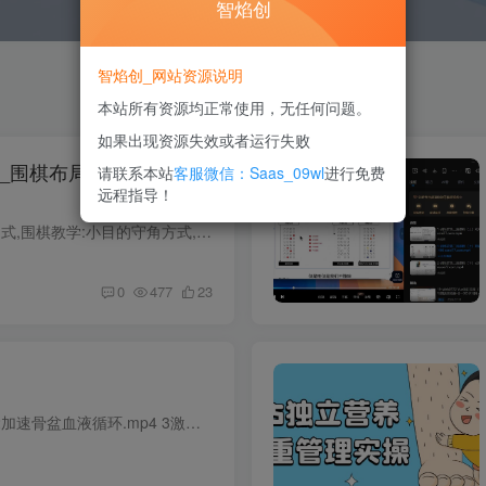
智焰创
智焰创_网站资源说明
本站所有资源均正常使用，无任何问题。
如果出现资源失效或者运行失败
_围棋布局教学局面的理
请联系本站
客服微信：Saas_09wl
进行免费
远程指导！
围棋基础入门教程(十) 基础定式,围棋教学:小目的守角方式,基础围棋教学:小雪崩定式,围棋小目定式教学,围棋十三个入门定式_围棋入门,围棋三三定式,围棋三三定式,围棋定式,围棋基本定式,围棋8大定...
0
477
23
课程目录 1舒缓的身心.mp4 2加速骨盆血液循环.mp4 3激活核心区域一.mp4 4激活核心区域二.mp4 5加强下肢稳定.mp4 6舒缓身心紧张.mp4 7增加受孕几率.mp4