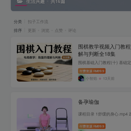
生活兴趣
共16篇
分类
扣子工作流
排序
更新
浏览
点赞
评论
围棋教学视频入门教程
解与判断全18集
付费资源
9.9
RMB
小智焰
13天前
备孕瑜伽
付费资源
9.9
RMB