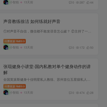
小智焰
13天前
0
287
44
声音教练徐洁 如何练就好声音
①对声音不自信，微信都不敢发语音怎么破？ ②主持了一天的会议，如何还能嗓子不累，声音动听地向上司汇报？ ③想用声音创造出自信感、权威感和气场。 ④想用温暖有魅力的声音与爱人和家人沟通...
付费资源
9.9
RMB
小智焰
13天前
0
172
50
张琨健身小讲堂-国内私教对单个健身动作的讲
解
全国英派斯健身十佳明星私人教练、苏州首位五星级私人教练张琨 苏州英派斯健身俱乐部成立于2003年4月,是苏州市区运营时间最长、规模最大的健身俱乐部之一,张琨健身小讲堂每日一练#第一练:丰胸瘦...
付费资源
9.9
RMB
小智焰
13天前
0
474
28