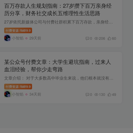
百万存款人生规划指南：27岁攒下百万亲身经
历分享，财务社交成长五维理性生活思路
27岁依托新媒体公司与付费社群积累下百万存款，亲身经历暴富后膨胀挥霍的阶段，沉淀出一套百万存款人群专属生活规划思路。课程跳出单纯理财科普，从真实个人经历切入，直面普通人小有积蓄后容易...
付费资源
9.9
RMB
小智焰
29天前
0
206
60
某公众号付费文章：大学生避坑指南，过来人
血泪经验，帮你少走弯路
文章介绍： 对于大多数高中毕业生来说，他们根本就没有经历过真实的社会，而大学几乎就是一个小社会的缩影。 所以，如果你不能洞悉大学的运行规则和潜规则，你大概率会吃亏。 今天我就跟大家分...
付费资源
9.9
RMB
小智焰
34天前
0
130
49