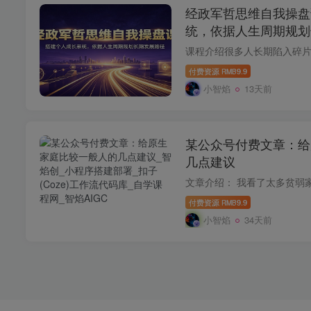
经政军哲思维自我操盘
统，依据人生周期规划
付费资源
9.9
RMB
小智焰
13天前
某公众号付费文章：给
几点建议
付费资源
9.9
RMB
小智焰
34天前