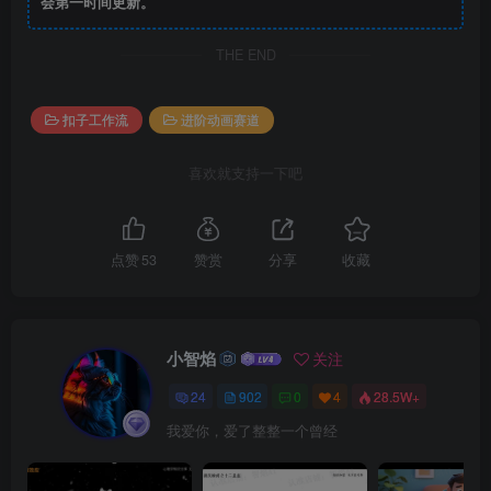
会第一时间更新。
THE END
扣子工作流
进阶动画赛道
喜欢就支持一下吧
点赞
53
赞赏
分享
收藏
小智焰
关注
24
902
0
4
28.5W+
我爱你，爱了整整一个曾经