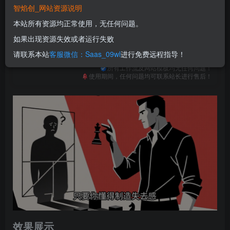
免费
免费
普通合伙人
超级合伙人
智焰创_网站资源说明
本站所有资源均正常使用，无任何问题。
立即购买
如果出现资源失效或者运行失败
您当前未登录！建议登陆后购买，可保存购买订单
请联系本站
客服微信：Saas_09wl
进行免费远程指导！
一次购买，永久包更新！
购买会员，可免费下载全站资源！
所有工作流及网站模板均无任何问题！
使用期间，任何问题均可联系站长进行售后！
效果展示