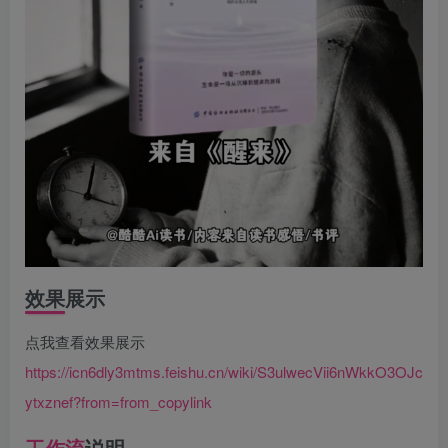
效果展示
点我查看效果展示
https://icn6dly3mtms.feishu.cn/wiki/S3ulwecVii6nWkkO3OJc
ytxznef?from=from_copylink
工作流
说明