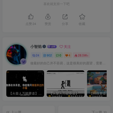
喜欢就支持一下吧
点赞
24
赞赏
分享
收藏
小智焰
关注
24
902
0
4
28.5W+
做最好的自己并不容易，这是很美好的愿望，需要耐心、坚持和毅力
【火柴人万能赛道】火柴人心理学插画讲解视频丨扣子工作流智能体搭建coze工作流
【火柴人万能赛道】火柴人心理学智能文案视频丨扣子工作流智能体搭建coze工作流
上一篇
下一篇