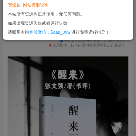
免费
免费
普通合伙人
超级合伙人
智焰创_网站资源说明
本站所有资源均正常使用，无任何问题。
立即购买
如果出现资源失效或者运行失败
您当前未登录！建议登陆后购买，可保存购买订单
请联系本站
客服微信：Saas_09wl
进行免费远程指导！
一次购买，永久包更新！
购买会员，可免费下载全站资源！
所有工作流及网站模板均无任何问题！
使用期间，任何问题均可联系站长进行售后！