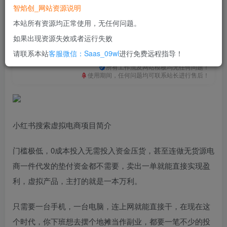
免费
免费
普通合伙人
超级合伙人
智焰创_网站资源说明
本站所有资源均正常使用，无任何问题。
立即购买
如果出现资源失效或者运行失败
您当前未登录！建议登陆后购买，可保存购买订单
请联系本站
客服微信：Saas_09wl
进行免费远程指导！
一次购买，永久包更新！
购买会员，可免费下载全站资源！
所有工作流及网站模板均无任何问题！
使用期间，任何问题均可联系站长进行售后！
小红书搜索虚拟电商项目简介
门槛极低，0成本投入无需投入资金压货，甚至连做无货源电
商一件代发的垫付资金都不需要，卖出一单就能直接实现盈
利，虚拟产品，主打的就是一本万利。
只需要一台手机，一台电脑，连上网就能直接干，在现在这
个时代，你下班想去摆个地摊当作副业，都要一笔不少的投