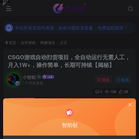
本站所有资源均亲测，如有问题联系客服，免费远程指导！
本站所有资源均亲测，如有问题联系客服，免费远程指导！
本站所有资源均亲测，如有问题联系客服，免费远程指导！
首页
自学课程
网赚项目
正文
CSGO游戏自动扫货项目，全自动运行无需人工，
月入1W+，操作简单，长期可持续【揭秘】
小智焰
关注
私信
1个月前更新
0
198
38
付费资源
CSGO游戏自动扫货项目，全自动运行无需人工，月入1W+，操作简单，长期可持续【揭秘】
此内容为付费资源，请付费后查看
9.9
智焰创
RMB