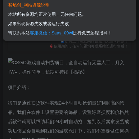
免费
免费
普通合伙人
超级合伙人
智焰创_网站资源说明
本站所有资源均正常使用，无任何问题。
立即购买
如果出现资源失效或者运行失败
您当前未登录！建议登陆后购买，可保存购买订单
请联系本站
客服微信：Saas_09wl
进行免费远程指导！
一次购买，永久包更新！
购买会员，可免费下载全站资源！
所有工作流及网站模板均无任何问题！
使用期间，任何问题均可联系站长进行售后！
项目介绍：
我们是通过扫货软件实现24小时自动抢销量好利润高的饰
品。我们在软件上设置需要的饰品，设置好磨损度和价格然
后软件就可以帮助我们24小时自动抢，抢到以后卖家发货成
功后饰品会自动到我们的游戏仓库中，我们不需要做任何操