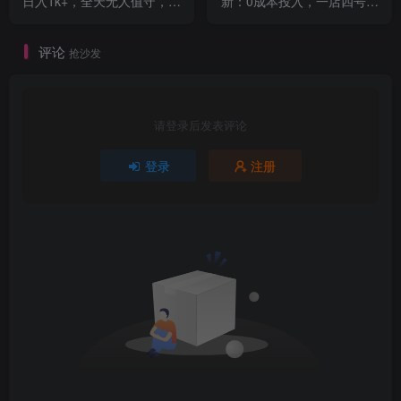
日入1k+，全天无人值守，长
新：0成本投入，一店四号免
期稳定可以做【揭秘】
实名，自动发货赚被动收
入，月入1万+
评论
抢沙发
请登录后发表评论
登录
注册