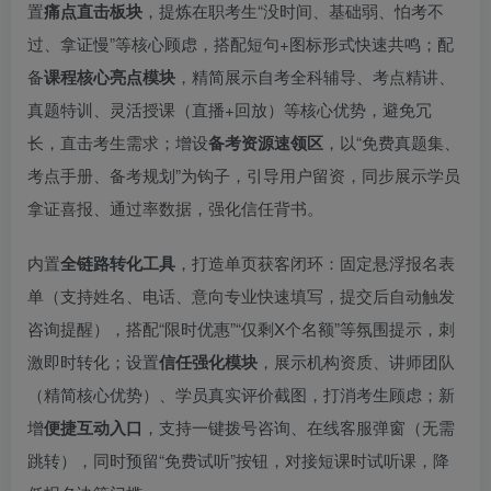
置
痛点直击板块
，提炼在职考生“没时间、基础弱、怕考不
过、拿证慢”等核心顾虑，搭配短句+图标形式快速共鸣；配
备
课程核心亮点模块
，精简展示自考全科辅导、考点精讲、
真题特训、灵活授课（直播+回放）等核心优势，避免冗
长，直击考生需求；增设
备考资源速领区
，以“免费真题集、
考点手册、备考规划”为钩子，引导用户留资，同步展示学员
拿证喜报、通过率数据，强化信任背书。
内置
全链路转化工具
，打造单页获客闭环：固定悬浮报名表
单（支持姓名、电话、意向专业快速填写，提交后自动触发
咨询提醒），搭配“限时优惠”“仅剩X个名额”等氛围提示，刺
激即时转化；设置
信任强化模块
，展示机构资质、讲师团队
（精简核心优势）、学员真实评价截图，打消考生顾虑；新
增
便捷互动入口
，支持一键拨号咨询、在线客服弹窗（无需
跳转），同时预留“免费试听”按钮，对接短课时试听课，降