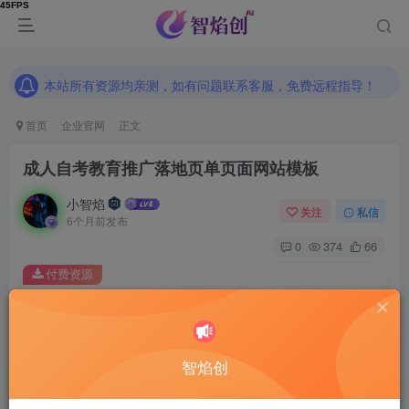
本站所有资源均亲测，如有问题联系客服，免费远程指导！
本站所有资源均亲测，如有问题联系客服，免费远程指导！
本站所有资源均亲测，如有问题联系客服，免费远程指导！
首页
企业官网
正文
成人自考教育推广落地页单页面网站模板
小智焰
关注
私信
6个月前发布
0
374
66
付费资源
成人自考教育推广落地页单页面网站模板
此内容为付费资源，请付费后查看
9.9
智焰创
RMB
免费
免费
普通合伙人
超级合伙人