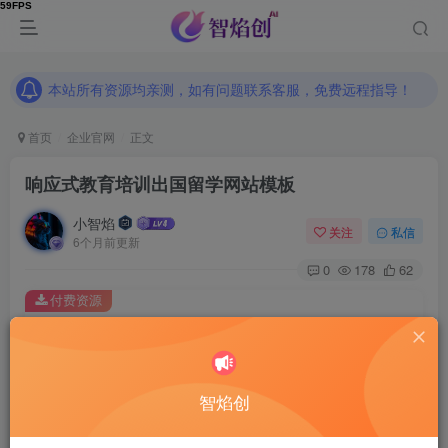
本站所有资源均亲测，如有问题联系客服，免费远程指导！
本站所有资源均亲测，如有问题联系客服，免费远程指导！
本站所有资源均亲测，如有问题联系客服，免费远程指导！
首页
企业官网
正文
响应式教育培训出国留学网站模板
小智焰
关注
私信
6个月前更新
0
178
62
付费资源
响应式教育培训出国留学网站模板
此内容为付费资源，请付费后查看
9.9
智焰创
RMB
免费
免费
普通合伙人
超级合伙人