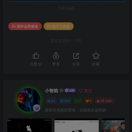
THE END
国学运势赛道
扣子工作流
喜欢就支持一下吧
点赞
22
赞赏
分享
收藏
小智焰
关注
24
902
0
4
28.5W+
拥有你美丽的爱情，太阳就永远明媚