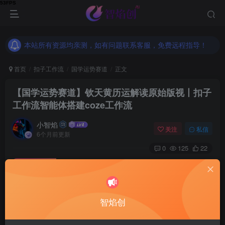
本站所有资源均亲测，如有问题联系客服，免费远程指导！
本站所有资源均亲测，如有问题联系客服，免费远程指导！
本站所有资源均亲测，如有问题联系客服，免费远程指导！
首页
扣子工作流
国学运势赛道
正文
【国学运势赛道】钦天黄历运解读原始版视丨扣子
工作流智能体搭建coze工作流
小智焰
关注
私信
6个月前更新
0
125
22
付费资源
【国学运势赛道】钦天黄历运解读原始版视丨扣子工作流智能体搭建coze工作流
此内容为付费资源，请付费后查看
9.9
智焰创
RMB