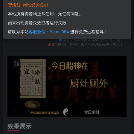
免费
免费
普通合伙人
超级合伙人
智焰创_网站资源说明
本站所有资源均正常使用，无任何问题。
立即购买
如果出现资源失效或者运行失败
您当前未登录！建议登陆后购买，可保存购买订单
请联系本站
客服微信：Saas_09wl
进行免费远程指导！
一次购买，永久包更新！
购买会员，可免费下载全站资源！
所有工作流及网站模板均无任何问题！
使用期间，任何问题均可联系站长进行售后！
效果展示