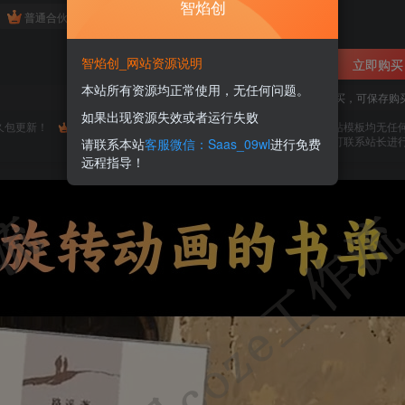
智焰创
免费
免费
普通合伙人
超级合伙人
智焰创_网站资源说明
立即购买
本站所有资源均正常使用，无任何问题。
您当前未登录！建议登陆后购买，可保存购
如果出现资源失效或者运行失败
久包更新！
购买会员，可免费下载全站资源！
所有工作流及网站模板均无任
使用期间，任何问题均可联系站长进
请联系本站
客服微信：Saas_09wl
进行免费
远程指导！