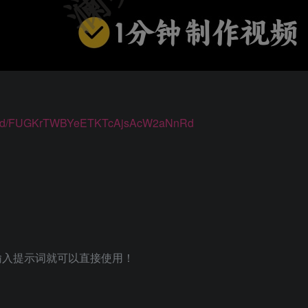
cord/FUGKrTWBYeETKTcAjsAcW2aNnRd
！
输入提示词就可以直接使用！