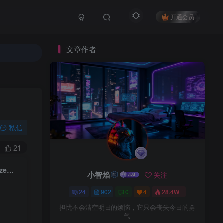
开通会员
文章作者
私信
21
【书单读书赛道】开场带封面旋转动画的书单丨扣子工作流智能体搭建coze工作流
小智焰
关注
24
902
0
4
28.4W+
担忧不会清空明日的烦恼，它只会丧失今日的勇
气