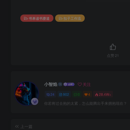
书单读书赛道
扣子工作流
点赞
21
小智焰
关注
24
902
0
4
28.4W+
你若将过去抱的太紧，怎么能腾出手来拥抱现在？
上一篇