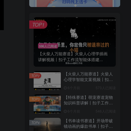
TOP1
596人已阅读
【火柴人万能赛道】火柴人心理学插画
讲解视频丨扣子工作流智能体搭建...
【火柴人万能赛道】火柴人
TOP2
心理学智能文案视频丨扣子
工作流智能体搭建coze工作
6个月前
573人已阅读
流
【特殊赛道】萌宠赛道宠物
TOP3
知识科普讲解丨扣子工作流
智能体搭建coze工作流
6个月前
546人已阅读
【书单读书赛道】开场带破
TOP4
镜动画的爆款书单丨扣子工