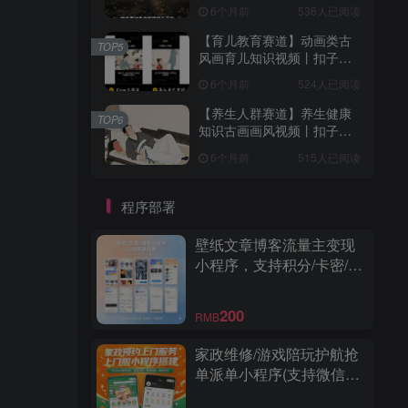
作流智能体搭建coze工作流
6个月前
536人已阅读
【育儿教育赛道】动画类古
TOP5
风画育儿知识视频丨扣子工
作流智能体搭建coze工作流
6个月前
524人已阅读
【养生人群赛道】养生健康
TOP6
知识古画画风视频丨扣子工
作流智能体搭建coze工作流
6个月前
515人已阅读
程序部署
壁纸文章博客流量主变现
小程序，支持积分/卡密/激
励视频广告
200
RMB
家政维修/游戏陪玩护航抢
单派单小程序(支持微信和
支付宝小程序)