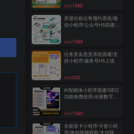
1980
RMB
房屋出租出售预约系统/微
信小程序/公众号H5搭建/多
城市/经纪人帮卖/商家端/高
级版
1588
RMB
任务赏金悬赏系统搭建/支
持小程序/服务号H5上线
300
RMB
AI智能体小程序搭建/GEO
功能免费使用/全驱数字人/
爆款视频复刻/多功能小程
序
1580
RMB
全新发卡小程序/卡密小程
序/激励视频获取/支付获取/