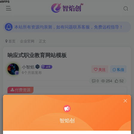
本站所有资源均亲测，如有问题联系客服，免费远程指导！
本站所有资源均亲测，如有问题联系客服，免费远程指导！
本站所有资源均亲测，如有问题联系客服，免费远程指导！
首页
企业官网
正文
响应式职业教育网站模板
小智焰
关注
私信
6个月前发布
0
254
52
付费资源
响应式职业教育网站模板
此内容为付费资源，请付费后查看
9.9
智焰创
RMB
免费
免费
普通合伙人
超级合伙人