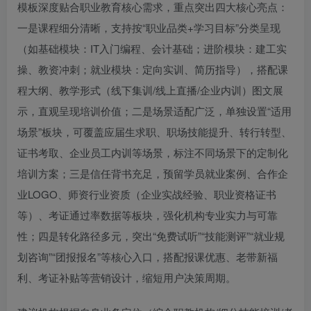
模板深度贴合职业教育核心需求，重点突出四大核心亮点：
一是课程细分清晰，支持按“职业品类+学习目标”分类呈现
（如基础模块：IT入门编程、会计基础；进阶模块：建工实
操、教资冲刺；就业模块：定向实训、简历指导），搭配课
程大纲、教学形式（线下集训/线上直播/企业内训）图文展
示，直观呈现培训价值；二是场景适配广泛，单独设置“适用
场景”板块，可覆盖应届生求职、职场技能提升、转行转型、
证书考取、企业员工内训等场景，标注不同场景下的定制化
培训方案；三是信任背书充足，预留学员就业案例、合作企
业LOGO、师资行业资质（企业实战经验、职业资格证书
等）、考证通过率数据等板块，强化机构专业实力与可靠
性；四是转化路径多元，突出“免费试听”“技能测评”“就业规
划咨询”“团报报名”等核心入口，搭配报课优惠、老带新福
利、考证补贴等营销设计，缩短用户决策周期。