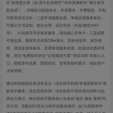
区”双维度分类（如“高中赴美留学”“本科英澳联申”“硕士留学
新加坡”），详细标注院校排名、申请要求、学费预算、学制
年限及就业方向；二是申请赋能全面，单独设置服务板块，
可展示文书定制、签证办理、语言培训（托福/雅思/SAT
等）、行前指导等全链条服务，强化核心竞争力；三是成果
可视化强，预留学员录取Offer展示、院校录取率、留学感
悟、就业反馈等板块，直观体现服务价值；四是转化路径清
晰，突出“免费留学评估”“定制规划方案”“语言试听”等核心入
口，搭配签约优惠、团报折扣、老带新福利展示，缩短用户
决策周期。
建议机构根据自身业务定位（综合留学机构/专项国家留学/低
龄留学服务）优化页面布局：综合机构可强化项目矩阵与品
牌实力展示，细分机构可聚焦核心业务的“项目-服务-案例”闭
环介绍；搭配SEO优化与留学高频关键词（如“出国留学申