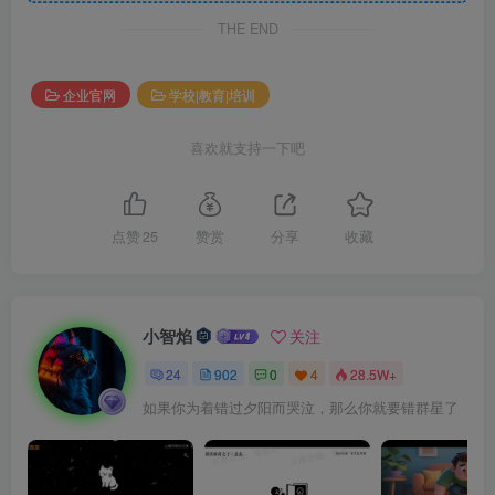
THE END
企业官网
学校|教育|培训
喜欢就支持一下吧
点赞
25
赞赏
分享
收藏
小智焰
关注
24
902
0
4
28.5W+
如果你为着错过夕阳而哭泣，那么你就要错群星了