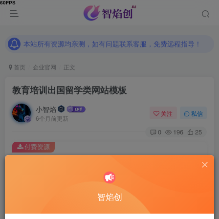
本站所有资源均亲测，如有问题联系客服，免费远程指导！
本站所有资源均亲测，如有问题联系客服，免费远程指导！
本站所有资源均亲测，如有问题联系客服，免费远程指导！
首页
企业官网
正文
教育培训出国留学类网站模板
小智焰
关注
私信
6个月前更新
0
196
25
付费资源
教育培训出国留学类网站模板
此内容为付费资源，请付费后查看
9.9
智焰创
RMB
免费
免费
普通合伙人
超级合伙人