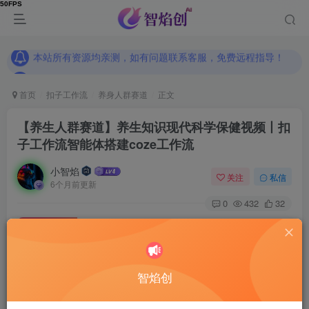
本站所有资源均亲测，如有问题联系客服，免费远程指导！
本站所有资源均亲测，如有问题联系客服，免费远程指导！
本站所有资源均亲测，如有问题联系客服，免费远程指导！
首页
扣子工作流
养身人群赛道
正文
【养生人群赛道】养生知识现代科学保健视频丨扣
子工作流智能体搭建coze工作流
小智焰
关注
私信
6个月前更新
0
432
32
付费资源
【养生人群赛道】养生知识现代科学保健视频丨扣子工作流智能体搭建coze工作流
此内容为付费资源，请付费后查看
9.9
智焰创
RMB