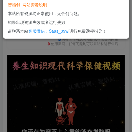
免费
免费
普通合伙人
超级合伙人
智焰创_网站资源说明
本站所有资源均正常使用，无任何问题。
立即购买
如果出现资源失效或者运行失败
您当前未登录！建议登陆后购买，可保存购买订单
请联系本站
客服微信：Saas_09wl
进行免费远程指导！
一次购买，永久包更新！
购买会员，可免费下载全站资源！
所有工作流及网站模板均无任何问题！
使用期间，任何问题均可联系站长进行售后！