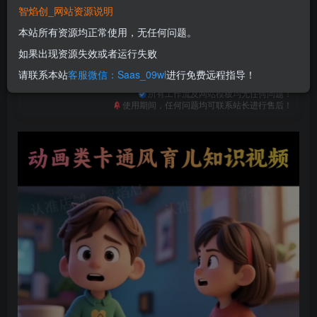
免费
免费
普通合伙人
超级合伙人
智焰创_网站资源说明
本站所有资源均正常使用，无任何问题。
立即购买
如果出现资源失效或者运行失败
您当前未登录！建议登陆后购买，可保存购买订单
请联系本站
客服微信：Saas_09wl
进行免费远程指导！
一次购买，永久包更新！
购买会员，可免费下载全站资源！
所有工作流及网站模板均无任何问题！
使用期间，任何问题均可联系站长进行售后！