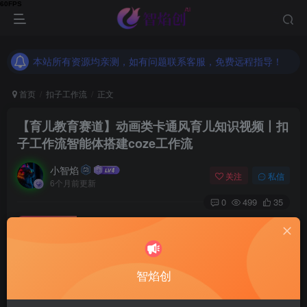
本站所有资源均亲测，如有问题联系客服，免费远程指导！
本站所有资源均亲测，如有问题联系客服，免费远程指导！
本站所有资源均亲测，如有问题联系客服，免费远程指导！
首页
扣子工作流
正文
【育儿教育赛道】动画类卡通风育儿知识视频丨扣
子工作流智能体搭建coze工作流
小智焰
关注
私信
6个月前更新
0
499
35
付费资源
【育儿教育赛道】动画类卡通风育儿知识视频丨扣子工作流智能体搭建coze工作流
此内容为付费资源，请付费后查看
9.9
智焰创
RMB