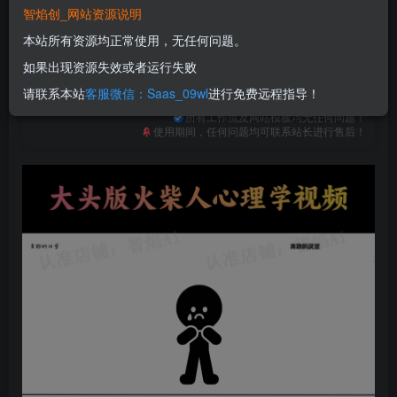
免费
免费
普通合伙人
超级合伙人
智焰创_网站资源说明
本站所有资源均正常使用，无任何问题。
立即购买
如果出现资源失效或者运行失败
您当前未登录！建议登陆后购买，可保存购买订单
请联系本站
客服微信：Saas_09wl
进行免费远程指导！
一次购买，永久包更新！
购买会员，可免费下载全站资源！
所有工作流及网站模板均无任何问题！
使用期间，任何问题均可联系站长进行售后！