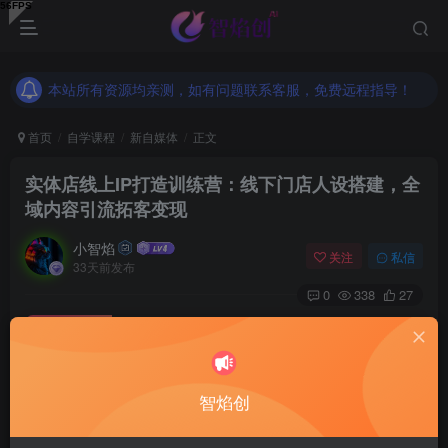
本站所有资源均亲测，如有问题联系客服，免费远程指导！
本站所有资源均亲测，如有问题联系客服，免费远程指导！
本站所有资源均亲测，如有问题联系客服，免费远程指导！
首页
自学课程
新自媒体
正文
实体店线上IP打造训练营：线下门店人设搭建，全
域内容引流拓客变现
小智焰
关注
私信
33天前发布
0
338
27
付费资源
实体店线上IP打造训练营：线下门店人设搭建，全域内容引流拓客变现
此内容为付费资源，请付费后查看
9.9
智焰创
RMB