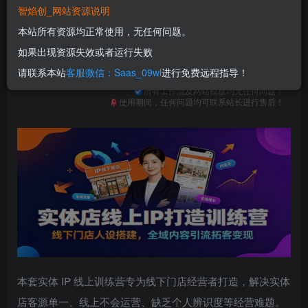
免费
免费
普通合伙人
超级合伙人
智焰创_网站资源说明
本站所有资源均正常使用，无任何问题。
立即购买
如果出现资源失效或者运行失败
您当前未登录！建议登陆后购买，可保存购买订单
请联系本站
客服微信：Saas_09wl
进行免费远程指导！
一次购买，永久包更新！
购买会员，可免费下载全站资源！
所有工作流及网站模板均无任何问题！
使用期间，任何问题均可联系站长进行售后！
本套实体 IP 线上训练营专为线下门店经营者打造，解决实体
店客源单一、线上不会运营、缺乏个人辨识度等经营难题。