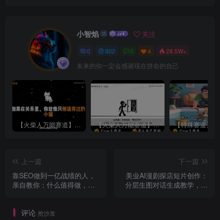
小智焰
关注
0
902
0
4
28.5W+
未来的你一定会感谢现在拼命的自己
【火柴人万能赛道】火柴人心理学插画讲解视频丨扣子工作流智能体搭建coze工作流
【火柴人万能赛道】火柴人心理学智能文案视频丨扣子工作流智能体搭建coze工作流
上一篇
下一篇
靠SEO做到一亿战绩的人，
美业AI漫剧探店短片创作：
亲自教你：什么值得做，什
分层生图对话生成教学，视
么纯属浪费时间【原创双语
频合成优化实操教程
字幕】
评论
抢沙发