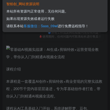
免费
免费
普通合伙人
超级合伙人
智焰创_网站资源说明
本站所有资源均正常使用，无任何问题。
立即购买
如果出现资源失效或者运行失败
您当前未登录！建议登陆后购买，可保存购买订单
请联系本站
客服微信：Saas_09wl
进行免费远程指导！
一次购买，永久包更新！
购买会员，可免费下载全站资源！
所有工作流及网站模板均无任何问题！
使用期间，任何问题均可联系站长进行售后！
课程介绍
本课程是一套覆盖AI创作+剪辑特效+商业变现的完整实战教
程，200节干货内容层层递进，专为零基础创作者打造，带
你从入门到精通AI视频全流程。
课程从AI工具基础入门开始，系统讲解即梦、豆包、