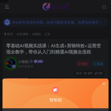
本站所有资源均亲测，如有问题联系客服，免费远程指导！
本站所有资源均亲测，如有问题联系客服，免费远程指导！
本站所有资源均亲测，如有问题联系客服，免费远程指导！
首页
自学课程
Ai课程
正文
零基础AI视频实战课：AI生成+剪辑特效+运营变
现全教学，带你从入门到精通AI视频全流程
小智焰
关注
私信
34天前发布
0
431
59
付费资源
零基础AI视频实战课：AI生成+剪辑特效+运营变现全教学，带你从入门到精通AI视频全流程
此内容为付费资源，请付费后查看
9.9
智焰创
RMB