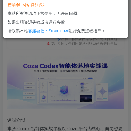
免费
免费
普通合伙人
超级合伙人
智焰创_网站资源说明
本站所有资源均正常使用，无任何问题。
立即购买
如果出现资源失效或者运行失败
您当前未登录！建议登陆后购买，可保存购买订单
请联系本站
客服微信：Saas_09wl
进行免费远程指导！
一次购买，永久包更新！
购买会员，可免费下载全站资源！
所有工作流及网站模板均无任何问题！
使用期间，任何问题均可联系站长进行售后！
课程介绍
本套 Codex 智能体实战课程以 Coze 平台为核心，面向想要