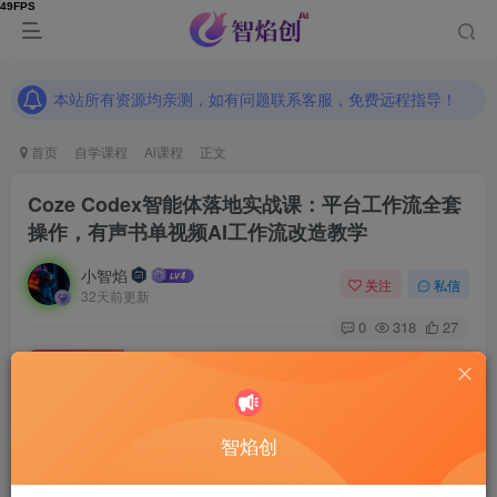
本站所有资源均亲测，如有问题联系客服，免费远程指导！
本站所有资源均亲测，如有问题联系客服，免费远程指导！
本站所有资源均亲测，如有问题联系客服，免费远程指导！
首页
自学课程
Ai课程
正文
Coze Codex智能体落地实战课：平台工作流全套
操作，有声书单视频AI工作流改造教学
小智焰
关注
私信
32天前更新
0
318
27
付费资源
Coze Codex智能体落地实战课：平台工作流全套操作，有声书单视频AI工作流改造教学
此内容为付费资源，请付费后查看
9.9
智焰创
RMB