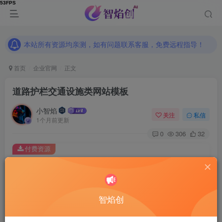
本站所有资源均亲测，如有问题联系客服，免费远程指导！
本站所有资源均亲测，如有问题联系客服，免费远程指导！
本站所有资源均亲测，如有问题联系客服，免费远程指导！
首页
企业官网
正文
道路护栏交通设施类网站模板
小智焰
关注
私信
1个月前更新
0
306
32
付费资源
道路护栏交通设施类网站模板
此内容为付费资源，请付费后查看
9.9
智焰创
RMB
免费
免费
普通合伙人
超级合伙人