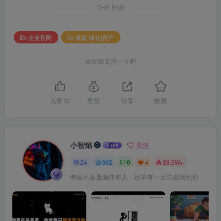
THE END
企业官网
基建|绿化|房产
喜欢就支持一下吧
点赞
32
赞赏
分享
收藏
小智焰
关注
24
902
0
4
28.5W+
幸福不会遗漏任何人，迟早有一天它会找到你