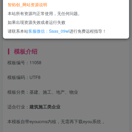
智焰创_网站资源说明
立即购买
本站所有资源均正常使用，无任何问题。
您当前未登录！建议登陆后购买，可保存购买订单
如果出现资源失效或者运行失败
一次购买，永久包更新！
购买会员，可免费下载全站资源！
请联系本站
客服微信：Saas_09wl
进行免费远程指导！
所有工作流及网站模板均无任何问题！
使用期间，任何问题均可联系站长进行售后！
模板介绍
模板编号：11058
模板编码：UTF8
模板分类：基建、施工、地产、物业
适合行业：
建筑施工类企业
本模板自带eyoucms内核，无需再下载eyou系统，