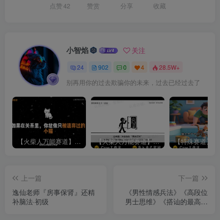
点赞
42
赞赏
分享
收藏
小智焰
关注
24
902
0
4
28.5W+
别再用你的过去欺骗你的未来，过去已经过去了
【火柴人万能赛道】火柴人心理学插画讲解视频丨扣子工作流智能体搭建coze工作流
【火柴人万能赛道】火柴人心理学智能文案视频丨扣子工作流智能体搭建coze工作流
上一篇
下一篇
逸仙老师『房事保肾』还精
《男性情感兵法》《高段位
补脑法·初级
男士思维》《搭讪的最高境
界》PDF