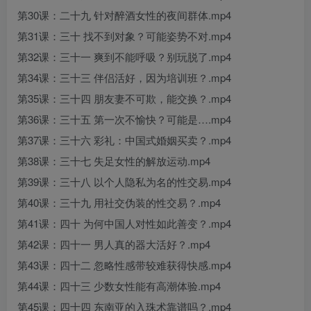
第30课：二十九 针对醉酒女性的夜间群体.mp4
第31课：三十 找不到对象？可能姿势不对.mp4
第32课：三十一 爽到不能呼吸？别玩脱了.mp4
第34课：三十三 伴侣活好，因为培训班？.mp4
第35课：三十四 朋友妻不可欺，能交换？.mp4
第36课：三十五 第一次不愉快？可能是….mp4
第37课：三十六 彩礼：中国式婚姻买卖？.mp4
第38课：三十七 失足女性的解放运动.mp4
第39课：三十八 以个人隐私为名的性交易.mp4
第40课：三十九 用社交伪装的性交易？.mp4
第41课：四十 为何中国人对性如此善变？.mp4
第42课：四十一 男人真的器大活好？.mp4
第43课：四十二 忽略性感带较难获得快感.mp4
第44课：四十三 少数女性能有高潮体验.mp4
第45课：四十四 东南亚的入珠术靠谱吗？.mp4