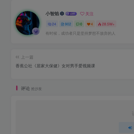
小智焰
关注
24
902
0
4
28.5W+
有时候，成功者只是坚持梦想不放弃的人
上一篇
香蕉公社《居家大保健》女对男手爱视频课
评论
抢沙发