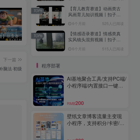
【育儿教育赛道】动画类古
TOP5
风画育儿知识视频丨扣子工
作流智能体搭建coze工作流
6个月前
525人已阅读
【情感语录赛道】情感类真
TOP6
【特殊赛道】萌宠赛道宠物知识科普讲解丨扣子工作流智能体搭建coze工作流
【书单读书赛道】开场带破镜动画的爆款书单丨扣子工作流智能体搭建coze工作流
【育儿教育赛道】动画类古风画育儿知识视频丨扣子工作流智能体搭建coze工作流
实风镜头混剪视频丨扣子工
作流智能体搭建coze工作流
6个月前
515人已阅读
下一篇
程序部署
补脑法·初级
AI基地聚合工具/支持PC端/
小程序端/内置接口一键调
用/界面精美/功能强大
200
RMB
壁纸文章博客流量主变现
小程序，支持积分/卡密/激
励视频广告