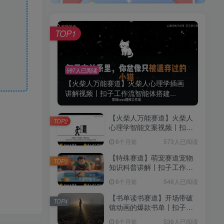
TOP1
597人已阅读
【火柴人万能赛道】火柴人心理学插画
讲解视频丨扣子工作流智能体搭建...
【火柴人万能赛道】火柴人
TOP2
心理学智能文案视频丨扣子
工作流智能体搭建coze工作
6个月前
573人已阅读
流
【特殊赛道】萌宠赛道宠物
TOP3
知识科普讲解丨扣子工作流
智能体搭建coze工作流
6个月前
546人已阅读
【书单读书赛道】开场带破
TOP4
镜动画的爆款书单丨扣子工
作流智能体搭建coze工作流
6个月前
536人已阅读