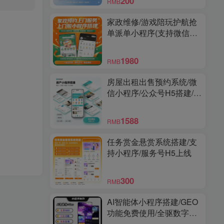
200
RMB
家政维修/游戏陪玩护航抢
单派单小程序(支持微信和
支付宝小程序)
1980
RMB
房屋出租出售预约系统/微
信小程序/公众号H5搭建/多
城市/经纪人帮卖/商家端/高
级版
1588
RMB
任务赏金悬赏系统搭建/支
持小程序/服务号H5上线
300
RMB
AI智能体小程序搭建/GEO
功能免费使用/全驱数字人/
爆款视频复刻/多功能小程