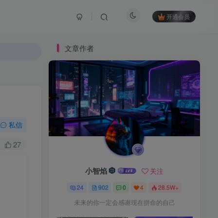
开通会员
文章作者
私信
27
小智焰
关注
24
902
0
4
28.5W+
未来的你一定会感谢现在拼命的自己