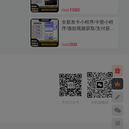
序
1580
RMB
全新发卡小程序/卡密小程
序/激励视频获取/支付获取/
免费获取/支持个人上线
300
RMB
关注公众号
扫码加微信