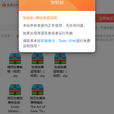
智焰创
免费
免费
普通合伙人
超级合伙人
智焰创_网站资源说明
立即购买
本站所有资源均正常使用，无任何问题。
您当前未登录！建议登陆后购买，可保存购
如果出现资源失效或者运行失败
久包更新！
购买会员，可免费下载全站资源！
所有工作流及网站模板均无任
使用期间，任何问题均可联系站长进
请联系本站
客服微信：Saas_09wl
进行免费
远程指导！