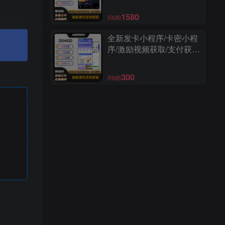
序
1580
RMB
全新发卡小程序/卡密小程
序/激励视频获取/支付获取/
免费获取/支持个人上线
300
RMB