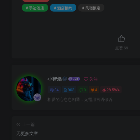
# 手边酒店
# 酒店预约
# 民宿预定
点赞
69
小智焰
关注
24
902
0
4
28.5W+
相爱的心息息相通，无需用言语倾诉
上一篇
无更多文章