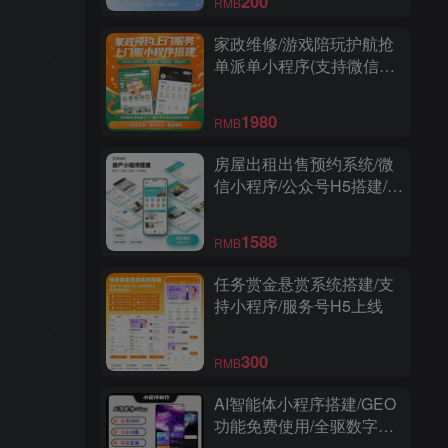
200
RMB
家政维修/游戏陪玩护航抢
单派单小程序(支持微信和
支付宝小程序)
1980
RMB
房屋出租出售预约系统/微
信小程序/公众号H5搭建/多
城市/经纪人帮卖/商家端/高
级版
1588
RMB
任务赏金悬赏系统搭建/支
持小程序/服务号H5上线
300
RMB
AI智能体小程序搭建/GEO
功能免费使用/全驱数字人/
爆款视频复刻/多功能小程