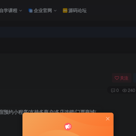
自学课程
企业官网
源码论坛
关注
0
240
宿预约小程序/支持多商户/多店连锁/门票商城/