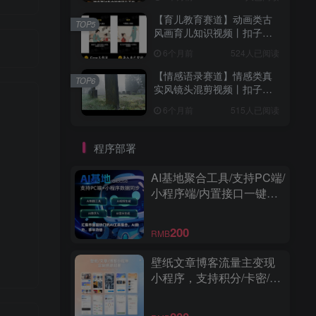
【育儿教育赛道】动画类古
TOP5
风画育儿知识视频丨扣子工
作流智能体搭建coze工作流
6个月前
524人已阅读
【情感语录赛道】情感类真
TOP6
实风镜头混剪视频丨扣子工
作流智能体搭建coze工作流
6个月前
515人已阅读
程序部署
AI基地聚合工具/支持PC端/
小程序端/内置接口一键调
用/界面精美/功能强大
200
RMB
壁纸文章博客流量主变现
小程序，支持积分/卡密/激
励视频广告