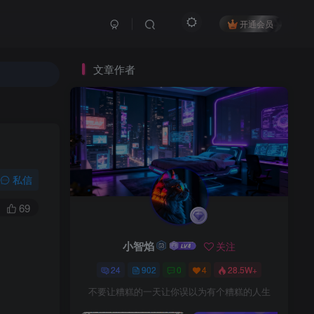
开通会员
文章作者
私信
69
小智焰
关注
24
902
0
4
28.5W+
不要让糟糕的一天让你误以为有个糟糕的人生