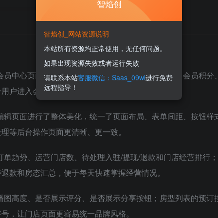
智焰创
智焰创_网站资源说明
本站所有资源均正常使用，无任何问题。
如果出现资源失效或者运行失败
三套会员中心页面模板，并同步美化个人资料、会员等级、会员积分
请联系本站
客服微信：Saas_09wl
进行免费
远程指导！
升用户进入会员中心后的整体视觉体验和操作流畅度。
表单编辑页面进行了整体美化，统一了页面布局、表单间距、按钮样
处理等后台操作页面更清晰、更一致。
、订单趋势、运营门店数、待处理入驻/提现/退款和门店经营排行
待退款和房态汇总，便于每天快速掌握经营情况。
置轮播图高度、是否展示评分、是否展示分享按钮；房型列表的预订
字号，让门店页面更容易统一品牌风格。