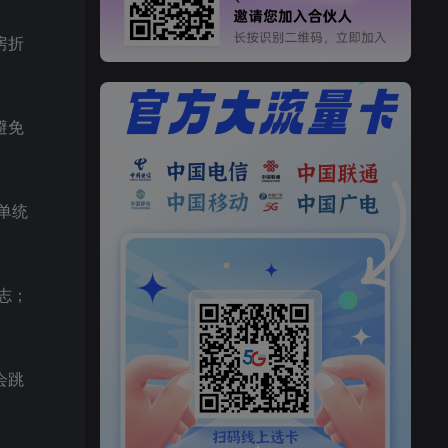
房折
避免
单统
志；
会跳