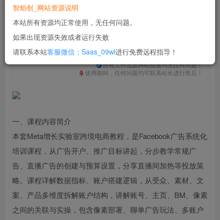
免费
免费
普通合伙人
超级合伙人
智焰创_网站资源说明
本站所有资源均正常使用，无任何问题。
立即购买
如果出现资源失效或者运行失败
您当前未登录！建议登陆后购买，可保存购买订单
请联系本站
客服微信：Saas_09wl
进行免费远程指导！
一次购买，永久包更新！
购买会员，可免费下载全站资源！
所有工作流及网站模板均无任何问题！
使用期间，任何问题均可联系站长进行售后！
一、课程内容简介
本套Meta增长实验室跨境电商教程，是Facebook广告系统化
培训课程，从广告开户、推广目标讲起，分步教学常规广
告、直播广告的创建与预算设置，分享直播间加热等投放策
略。课程详解数据指标、账户搭建逻辑，从受众、素材、文
案、产品多维度拆解账户结构，讲解账号、主页、BM、像素
之间的关联与实操，包含像素部署、聊单广告玩法、多账户