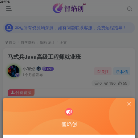
本站所有资源均亲测，如有问题联系客服，免费远程指导！
本站所有资源均亲测，如有问题联系客服，免费远程指导！
本站所有资源均亲测，如有问题联系客服，免费远程指导！
首页
自学课程
编程设计
正文
马式兵Java高级工程师就业班
小智焰
关注
私信
1个月前发布
0
180
55
付费资源
马式兵Java高级工程师就业班
此内容为付费资源，请付费后查看
9.9
智焰创
RMB
免费
免费
普通合伙人
超级合伙人