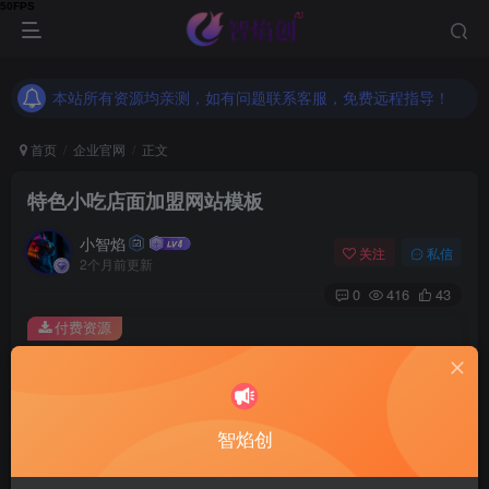
本站所有资源均亲测，如有问题联系客服，免费远程指导！
本站所有资源均亲测，如有问题联系客服，免费远程指导！
本站所有资源均亲测，如有问题联系客服，免费远程指导！
首页
企业官网
正文
特色小吃店面加盟网站模板
小智焰
关注
私信
2个月前更新
0
416
43
付费资源
特色小吃店面加盟网站模板
此内容为付费资源，请付费后查看
9.9
智焰创
RMB
免费
免费
普通合伙人
超级合伙人