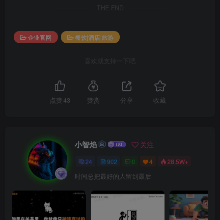
THE END
企业官网
餐饮|酒店|旅游
喜欢就支持一下吧
点赞
43
赞赏
分享
收藏
小智焰
关注
24
902
0
4
28.5W+
时间总把最好的人留到最后