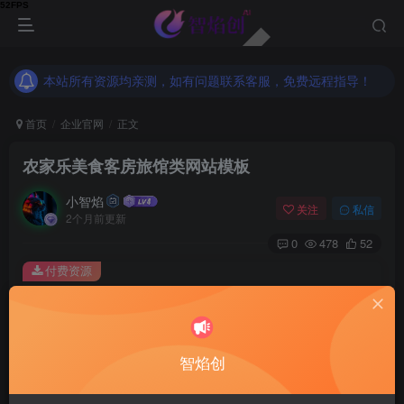
本站所有资源均亲测，如有问题联系客服，免费远程指导！
本站所有资源均亲测，如有问题联系客服，免费远程指导！
本站所有资源均亲测，如有问题联系客服，免费远程指导！
首页
企业官网
正文
农家乐美食客房旅馆类网站模板
小智焰
关注
私信
2个月前更新
0
478
52
付费资源
农家乐美食客房旅馆类网站模板
此内容为付费资源，请付费后查看
9.9
智焰创
RMB
免费
免费
普通合伙人
超级合伙人