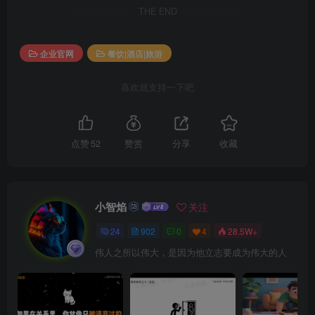
THE END
企业官网
餐饮|酒店|旅游
喜欢就支持一下吧
点赞
52
赞赏
分享
收藏
小智焰
关注
24
902
0
4
28.5W+
伟人之所以伟大，是因为他立志要成为伟大的人