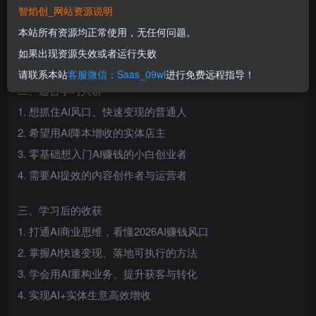
智焰创_网站资源说明
钱方法，涵盖AI智能体、营销内容批量生成、直播流程重
本站所有资源均正常使用，无任何问题。
构、精准获客变现、AI+实体生意增收等核心内容，助力学员
如果出现资源失效或者运行失败
快速抓住AI创富风口。
请联系本站
客服微信：Saas_09wl
进行免费远程指导！
二、适合学习人群
1. 想抓住AI风口、快速变现的普通人
2. 希望用AI降本增收的实体店主
3. 零基础想入门AI赚钱的小白创业者
4. 需要AI提效的内容创作者与运营者
三、学习后的收获
1. 打通AI商业思维，看懂2026AI赚钱风口
2. 掌握AI快速变现、落地可执行的方法
3. 学会用AI重构业务、提升获客与转化
4. 实现AI+实体生意高效增收