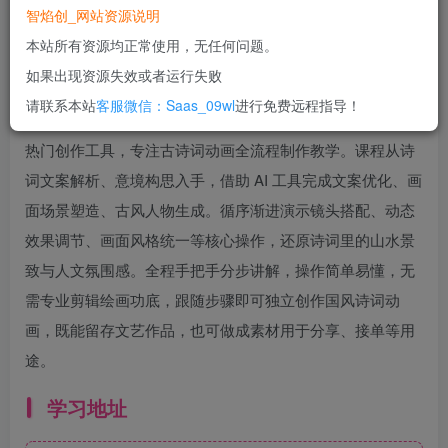
智焰创_网站资源说明
本站所有资源均正常使用，无任何问题。
如果出现资源失效或者运行失败
喜爱古典诗词，想把诗词意境转化为灵动动画画面，却不懂
请联系本站
客服微信：Saas_09wl
进行免费远程指导！
AI 创作操作流程？本课程整合 Deepseek、即梦、可灵三款
热门创作工具，专注古诗词动画全流程制作教学。课程从诗
词文案解析、意境构思入手，借助 AI 工具完成文案优化、画
面场景塑造、古风人物生成。循序渐进演示镜头搭配、动态
效果调节、画面风格统一等核心操作，还原诗词里的山水景
致与人文氛围感。全程手把手分步讲解，操作简单易懂，无
需专业剪辑绘画功底，跟随步骤即可独立创作国风诗词动
画，既能留存文艺作品，也可做成素材用于分享、接单等用
途。
学习地址