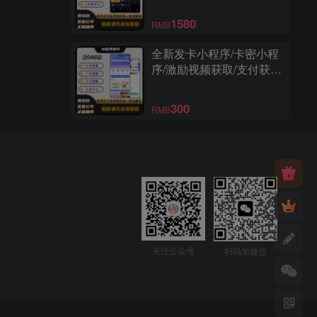
序
1580
RMB
全新发卡小程序/卡密小程
序/激励视频获取/支付获取/
免费获取/支持个人上线
300
RMB
关注公众号
扫码加微信