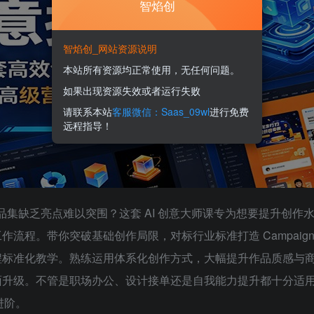
智焰创
智焰创_网站资源说明
本站所有资源均正常使用，无任何问题。
如果出现资源失效或者运行失败
请联系本站
客服微信：Saas_09wl
进行免费
远程指导！
品集缺乏亮点难以突围？这套 AI 创意大师课专为想要提升创作
流程。带你突破基础创作局限，对标行业标准打造 Campaign
程标准化教学。熟练运用体系化创作方式，大幅提升作品质感与
面升级。不管是职场办公、设计接单还是自我能力提升都十分适
进阶。