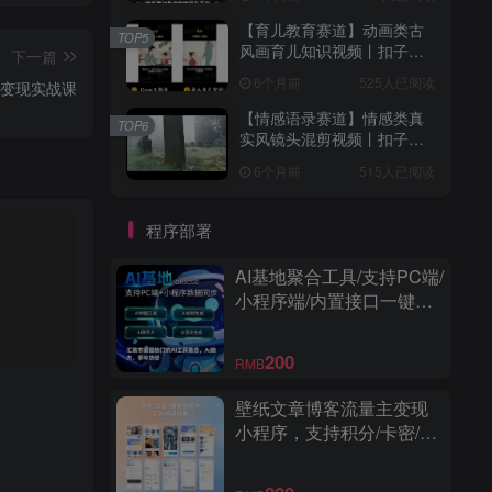
【育儿教育赛道】动画类古
TOP5
风画育儿知识视频丨扣子工
下一篇
作流智能体搭建coze工作流
6个月前
525人已阅读
域变现实战课
【情感语录赛道】情感类真
TOP6
实风镜头混剪视频丨扣子工
作流智能体搭建coze工作流
6个月前
515人已阅读
程序部署
AI基地聚合工具/支持PC端/
小程序端/内置接口一键调
用/界面精美/功能强大
200
RMB
壁纸文章博客流量主变现
小程序，支持积分/卡密/激
励视频广告