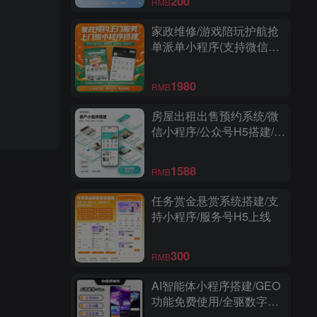
200
RMB
家政维修/游戏陪玩护航抢
单派单小程序(支持微信和
支付宝小程序)
1980
RMB
房屋出租出售预约系统/微
信小程序/公众号H5搭建/多
城市/经纪人帮卖/商家端/高
级版
1588
RMB
任务赏金悬赏系统搭建/支
持小程序/服务号H5上线
300
RMB
AI智能体小程序搭建/GEO
功能免费使用/全驱数字人/
爆款视频复刻/多功能小程