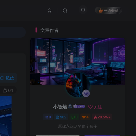
开通会员
文章作者
私信
64
小智焰
关注
0
902
0
4
28.5W+
愿你永远活的像个孩子