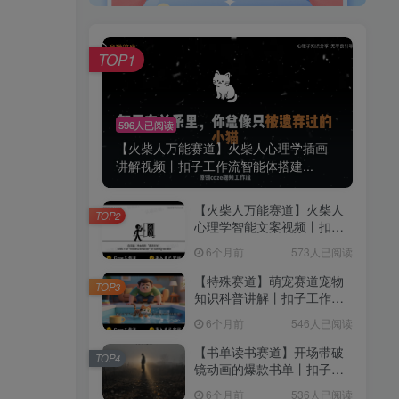
TOP1
596人已阅读
【火柴人万能赛道】火柴人心理学插画
讲解视频丨扣子工作流智能体搭建...
【火柴人万能赛道】火柴人
TOP2
心理学智能文案视频丨扣子
工作流智能体搭建coze工作
6个月前
573人已阅读
流
【特殊赛道】萌宠赛道宠物
TOP3
知识科普讲解丨扣子工作流
智能体搭建coze工作流
6个月前
546人已阅读
【书单读书赛道】开场带破
TOP4
镜动画的爆款书单丨扣子工
作流智能体搭建coze工作流
6个月前
536人已阅读