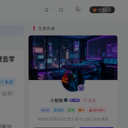
开通会员
文章作者
覆盖零
私信
57
小智焰
关注
24
902
0
4
28.4W+
有时候是我们自己想太多才让自己如此难受
频/动