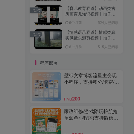
【育儿教育赛道】动画类古
TOP5
风画育儿知识视频丨扣子工
作流智能体搭建coze工作流
6个月前
524人已阅读
【情感语录赛道】情感类真
TOP6
实风镜头混剪视频丨扣子工
作流智能体搭建coze工作流
6个月前
515人已阅读
程序部署
壁纸文章博客流量主变现
小程序，支持积分/卡密/激
励视频广告
200
RMB
家政维修/游戏陪玩护航抢
单派单小程序(支持微信和
支付宝小程序)