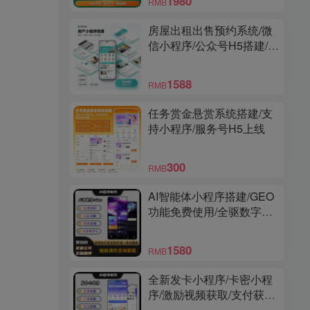
1980
RMB
房屋出租出售预约系统/微
信小程序/公众号H5搭建/多
城市/经纪人帮卖/商家端/高
级版
1588
RMB
任务赏金悬赏系统搭建/支
持小程序/服务号H5上线
300
RMB
AI智能体小程序搭建/GEO
功能免费使用/全驱数字人/
爆款视频复刻/多功能小程
序
1580
RMB
全新发卡小程序/卡密小程
序/激励视频获取/支付获取/
免费获取/支持个人上线