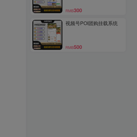
300
RMB
视频号POI团购挂载系统
500
RMB