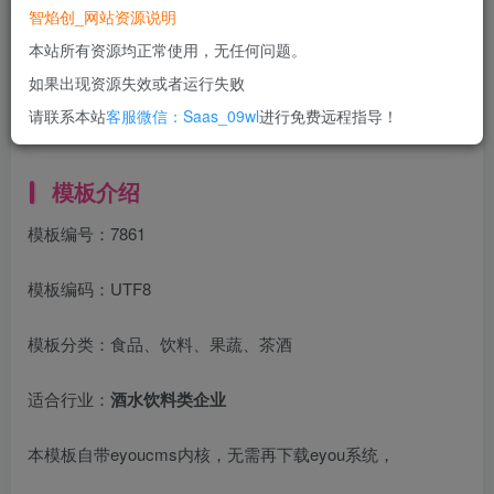
智焰创_网站资源说明
立即购买
本站所有资源均正常使用，无任何问题。
您当前未登录！建议登陆后购买，可保存购买订单
如果出现资源失效或者运行失败
一次购买，永久包更新！
购买会员，可免费下载全站资源！
请联系本站
客服微信：Saas_09wl
进行免费远程指导！
所有工作流及网站模板均无任何问题！
使用期间，任何问题均可联系站长进行售后！
模板介绍
模板编号：7861
模板编码：UTF8
模板分类：食品、饮料、果蔬、茶酒
适合行业：
酒水饮料类企业
本模板自带eyoucms内核，无需再下载eyou系统，