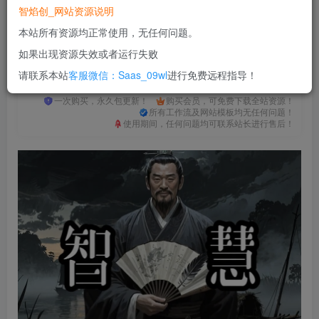
RMB
智焰创_网站资源说明
免费
免费
普通合伙人
超级合伙人
本站所有资源均正常使用，无任何问题。
立即购买
如果出现资源失效或者运行失败
请联系本站
客服微信：Saas_09wl
进行免费远程指导！
您当前未登录！建议登陆后购买，可保存购买订单
一次购买，永久包更新！
购买会员，可免费下载全站资源！
所有工作流及网站模板均无任何问题！
使用期间，任何问题均可联系站长进行售后！