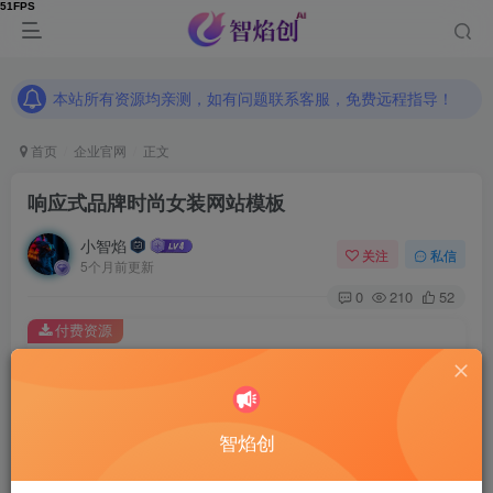
本站所有资源均亲测，如有问题联系客服，免费远程指导！
本站所有资源均亲测，如有问题联系客服，免费远程指导！
本站所有资源均亲测，如有问题联系客服，免费远程指导！
首页
企业官网
正文
响应式品牌时尚女装网站模板
小智焰
关注
私信
5个月前更新
0
210
52
付费资源
响应式品牌时尚女装网站模板
此内容为付费资源，请付费后查看
9.9
智焰创
RMB
免费
免费
普通合伙人
超级合伙人