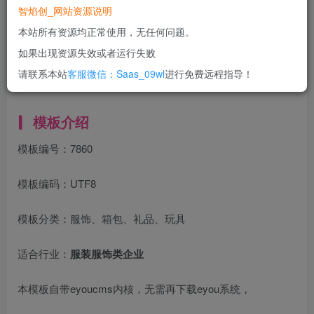
智焰创_网站资源说明
立即购买
本站所有资源均正常使用，无任何问题。
您当前未登录！建议登陆后购买，可保存购买订单
如果出现资源失效或者运行失败
一次购买，永久包更新！
购买会员，可免费下载全站资源！
请联系本站
客服微信：Saas_09wl
进行免费远程指导！
所有工作流及网站模板均无任何问题！
使用期间，任何问题均可联系站长进行售后！
模板介绍
模板编号：7860
模板编码：UTF8
模板分类：服饰、箱包、礼品、玩具
适合行业：
服装服饰类企业
本模板自带eyoucms内核，无需再下载eyou系统，