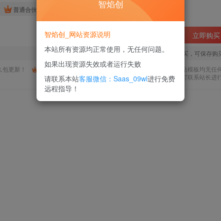
智焰创
免费
免费
普通合伙人
超级合伙人
智焰创_网站资源说明
立即购买
本站所有资源均正常使用，无任何问题。
您当前未登录！建议登陆后购买，可保存购
如果出现资源失效或者运行失败
久包更新！
购买会员，可免费下载全站资源！
所有工作流及网站模板均无任
使用期间，任何问题均可联系站长进
请联系本站
客服微信：Saas_09wl
进行免费
远程指导！