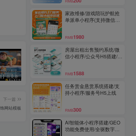
200
RMB
家政维修/游戏陪玩护航抢
单派单小程序(支持微信和
支付宝小程序)
1980
RMB
房屋出租出售预约系统/微
信小程序/公众号H5搭建/多
城市/经纪人帮卖/商家端/高
级版
1588
RMB
【特殊赛道】萌宠赛道宠物知识科普讲解丨扣子工作流智能体搭建coze工作流
【书单读书赛道】开场带破镜动画的爆款书单丨扣子工作流智能体搭建coze工作流
【育儿教育赛道】动画类古风画育儿知识视频丨扣子工作流智能体搭建coze工作流
任务赏金悬赏系统搭建/支
持小程序/服务号H5上线
下一篇
饰网站模板
300
RMB
AI智能体小程序搭建/GEO
功能免费使用/全驱数字人/
爆款视频复刻/多功能小程