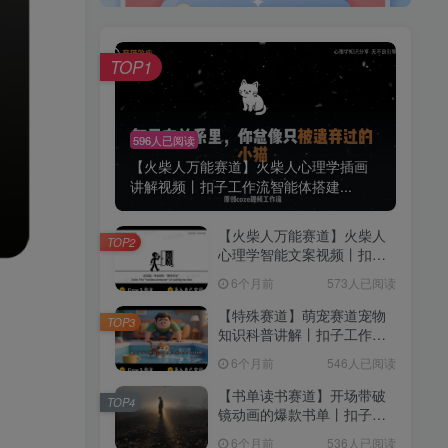
TOP1
596人已阅读
【火柴人万能赛道】火柴人心理学插画
讲解视频丨扣子工作流智能体搭建...
【火柴人万能赛道】火柴人
TOP2
心理学智能文案视频丨扣子
工作流智能体搭建coze工作
6个月前
573人已阅读
流
【特殊赛道】萌宠赛道宠物
TOP3
知识科普讲解丨扣子工作流
智能体搭建coze工作流
6个月前
546人已阅读
【书单读书赛道】开场带破
TOP4
镜动画的爆款书单丨扣子工
作流智能体搭建coze工作流
6个月前
536人已阅读