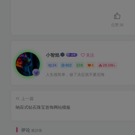
点赞
36
小智焰
关注
24
902
0
4
28.5W+
人生很简单，做了决定就不要后悔
上一篇
响应式钻石珠宝首饰网站模板
评论
抢沙发