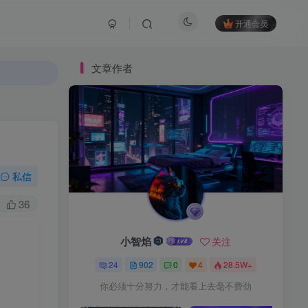
开通会员
文章作者
私信
36
小智焰
关注
24
902
0
4
28.5W+
你必须十分努力，才能看上去毫不费劲