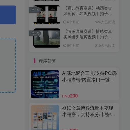
【育儿教育赛道】动画类古
TOP5
风画育儿知识视频丨扣子工
作流智能体搭建coze工作流
6个月前
524人已阅读
【情感语录赛道】情感类真
TOP6
实风镜头混剪视频丨扣子工
作流智能体搭建coze工作流
6个月前
515人已阅读
程序部署
AI基地聚合工具/支持PC端/
小程序端/内置接口一键调
用/界面精美/功能强大
200
RMB
壁纸文章博客流量主变现
小程序，支持积分/卡密/激
励视频广告