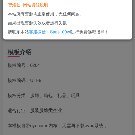
智焰创_网站资源说明
立即购买
本站所有资源均正常使用，无任何问题。
您当前未登录！建议登陆后购买，可保存购买订单
如果出现资源失效或者运行失败
一次购买，永久包更新！
购买会员，可免费下载全站资源！
请联系本站
客服微信：Saas_09wl
进行免费远程指导！
所有工作流及网站模板均无任何问题！
使用期间，任何问题均可联系站长进行售后！
模板介绍
模板编号：6204
模板编码：UTF8
模板分类：服饰、箱包、礼品、玩具
适合行业：
服装服饰类企业
本模板自带eyoucms内核，无需再下载eyou系统，