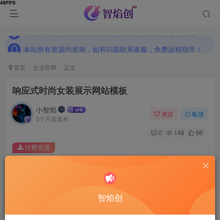
本站所有资源均亲测，如有问题联系客服，免费远程指导！
本站所有资源均亲测，如有问题联系客服，免费远程指导！
本站所有资源均亲测，如有问题联系客服，免费远程指导！
首页
企业官网
正文
响应式时尚女装展示网站模板
小智焰
关注
私信
5个月前发布
0
148
66
付费资源
响应式时尚女装展示网站模板
此内容为付费资源，请付费后查看
9.9
智焰创
RMB
免费
免费
普通合伙人
超级合伙人