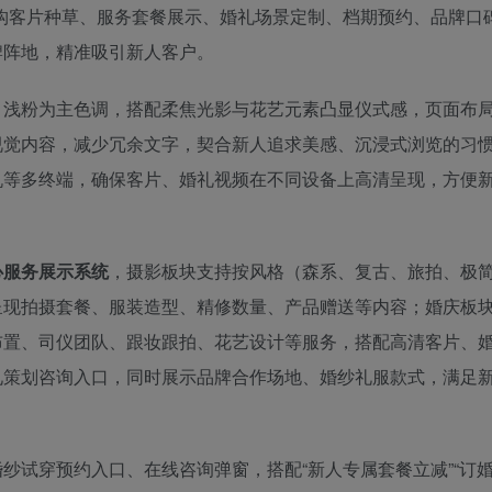
构客片种草、服务套餐展示、婚礼场景定制、档期预约、品牌口
牌阵地，精准吸引新人客户。
、浅粉为主色调，搭配柔焦光影与花艺元素凸显仪式感，页面布
视觉内容，减少冗余文字，契合新人追求美感、沉浸式浏览的习
机等多终端，确保客片、婚礼视频在不同设备上高清呈现，方便
心服务展示系统
，摄影板块支持按风格（森系、复古、旅拍、极
呈现拍摄套餐、服装造型、精修数量、产品赠送等内容；婚庆板
布置、司仪团队、跟妆跟拍、花艺设计等服务，搭配高清客片、
礼策划咨询入口，同时展示品牌合作场地、婚纱礼服款式，满足
纱试穿预约入口、在线咨询弹窗，搭配“新人专属套餐立减”“订