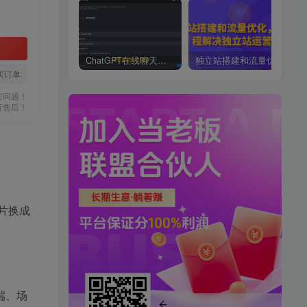
ChatGPT在线聊天网页源码-PHP源码版-支持图片功能，支持连续对话等【源码+视频教程】
独立站搭建和流量优化，三合一课程解决独立站运营问题
买订单
何问题！
行售后！
片换成
端、场