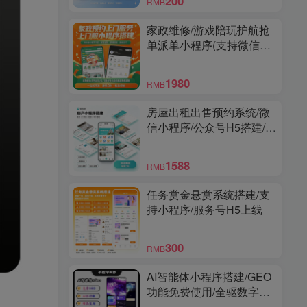
200
RMB
家政维修/游戏陪玩护航抢
单派单小程序(支持微信和
支付宝小程序)
1980
RMB
房屋出租出售预约系统/微
信小程序/公众号H5搭建/多
城市/经纪人帮卖/商家端/高
级版
1588
RMB
任务赏金悬赏系统搭建/支
持小程序/服务号H5上线
300
RMB
AI智能体小程序搭建/GEO
功能免费使用/全驱数字人/
爆款视频复刻/多功能小程