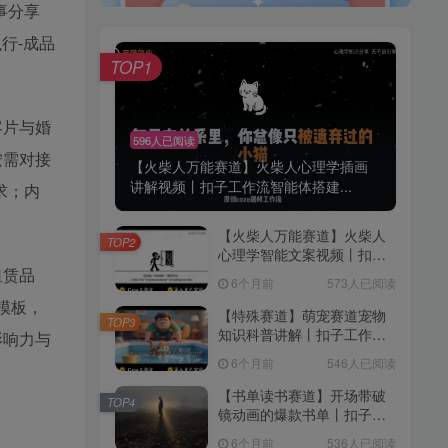
事分享
行-成品
TOP1
客片与婚
596人已阅读
按需对接
【火柴人万能赛道】火柴人心理学插画
讲解视频丨扣子工作流智能体搭建...
求；内
【火柴人万能赛道】火柴人
TOP2
心理学智能文案视频丨扣子
工作流智能体搭建coze工作
租赁品
6个月前
573人已阅读
流
模板，
【特殊赛道】萌宠赛道宠物
TOP3
知识科普讲解丨扣子工作流
影响力与
智能体搭建coze工作流
6个月前
546人已阅读
【书单读书赛道】开场带破
TOP4
镜动画的爆款书单丨扣子工
作流智能体搭建coze工作流
6个月前
536人已阅读