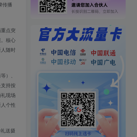
碑传播
局重点突
惯。核心
新人随时
简等）、
块支持按
婚礼现场
新人个性
婚礼送摄