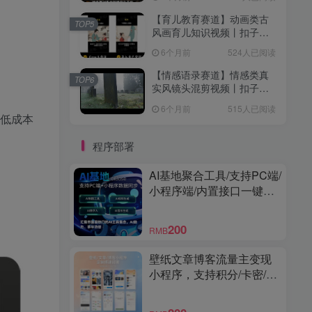
【育儿教育赛道】动画类古
TOP5
风画育儿知识视频丨扣子工
作流智能体搭建coze工作流
6个月前
524人已阅读
【情感语录赛道】情感类真
TOP6
实风镜头混剪视频丨扣子工
作流智能体搭建coze工作流
6个月前
515人已阅读
用低成本
程序部署
AI基地聚合工具/支持PC端/
小程序端/内置接口一键调
用/界面精美/功能强大
200
RMB
壁纸文章博客流量主变现
小程序，支持积分/卡密/激
励视频广告