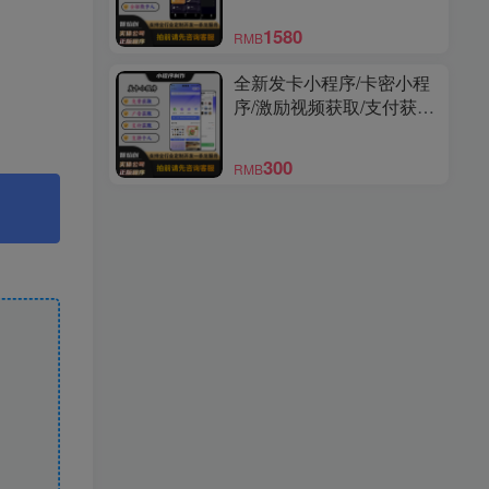
序
1580
RMB
全新发卡小程序/卡密小程
序/激励视频获取/支付获取/
免费获取/支持个人上线
300
RMB