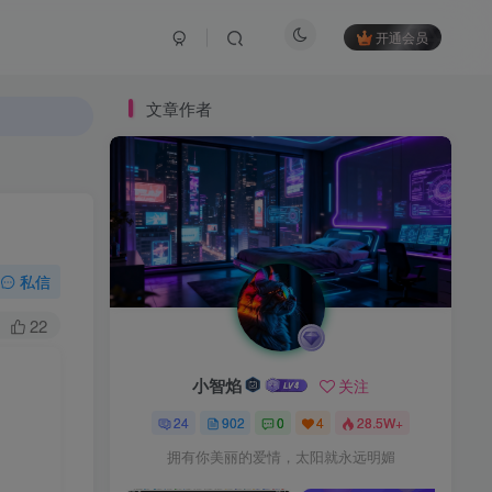
开通会员
文章作者
私信
22
小智焰
关注
24
902
0
4
28.5W+
拥有你美丽的爱情，太阳就永远明媚