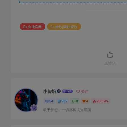
企业官网
婚纱|摄影|家政
点赞
22
小智焰
关注
24
902
0
4
28.5W+
敢于梦想，一切都将成为可能