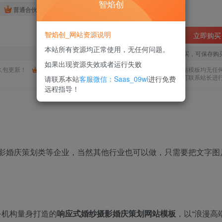
智焰创
免费
免费
普通合伙人
超级合伙人
智焰创_网站资源说明
立即购买
本站所有资源均正常使用，无任何问题。
您当前未登录！建议登陆后购买，可保存购
如果出现资源失效或者运行失败
久包更新！
购买会员，可免费下载全站资源！
所有工作流及网站模板均无任
使用期间，任何问题均可联系站长进
请联系本站
客服微信：Saas_09wl
进行免费
远程指导！
纱摄影婚庆策划类等企业，当然其他行业也可以做，只需要把文字图
务机构量身打造的
响应式婚纱摄影婚庆策划网站模板
，以“浪漫高