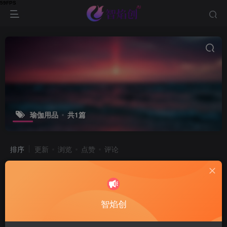
瑜伽用品
共1篇
排序
更新
浏览
点赞
评论
瑜伽垫用品订制厂家网站模板
付费资源
9.9
企业官网
健身|体育|运动
RMB
智焰创
6个月前
25