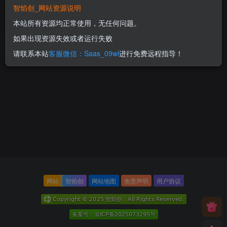
要一张图或一句话即可生成
智焰创_网站资源说明
视频
300
本站所有资源均正常使用，无任何问题。
RMB
如果出现资源失效或者运行失败
请联系本站
客服微信：Saas_09wl
进行免费远程指导！
网站
智焰创
网站地图
免责声明
用户协议