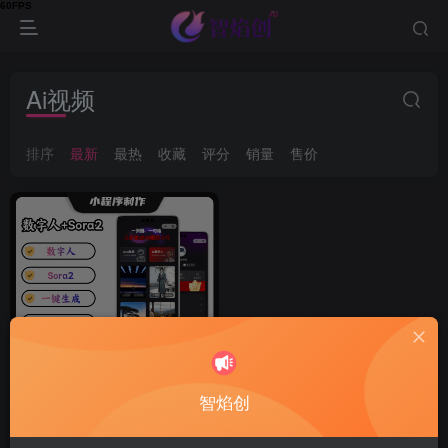
Ai视频
排序
最新
最热
收藏
评分
销量
售价
智焰创
Sora2视频大师文生视频系
统/新增数字人功能/免翻/只