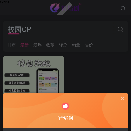
校园CP
排序
最新
最热
收藏
评分
销量
售价
智焰创
校园跑腿/外卖/二手集市/校
园CP/校园论坛