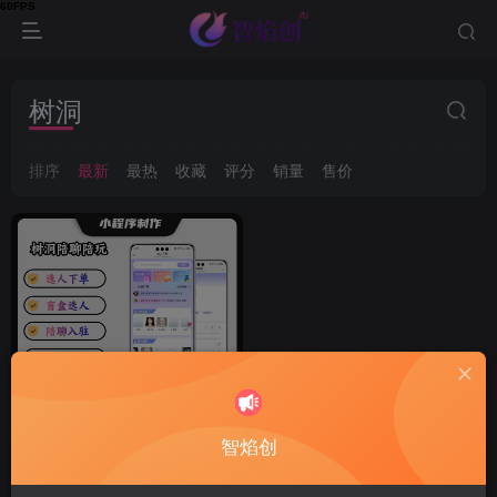
树洞
排序
最新
最热
收藏
评分
销量
售价
智焰创
陪聊树洞倾听,搭子系统源码,
陪玩树洞公众号开发前端