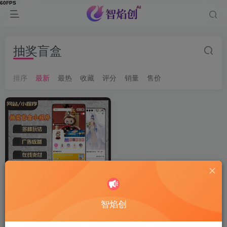
抽奖盲盒
排序
最新
最热
收藏
评分
销量
售价
智焰创
抽奖盲盒小程序/多种玩法/支
持矩阵上线/多种支付方式/分