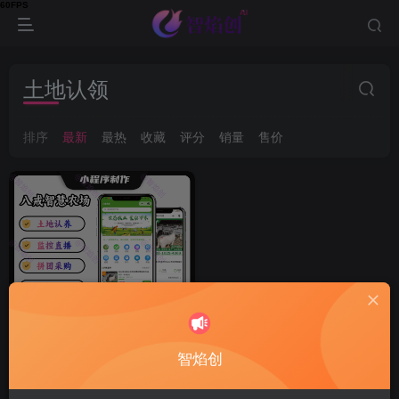
土地认领
排序
最新
最热
收藏
评分
销量
售价
智焰创
八戒智慧农场云养殖小程序/
土地认领/监控直播/拼团商