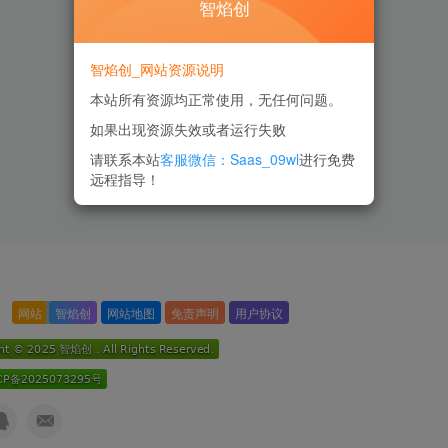
智焰创
智焰创_网站资源说明
本站所有资源均正常使用，无任何问题。
如果出现资源失效或者运行失败
请联系本站
客服微信：Saas_09wl
进行免费
远程指导！
网站
智焰创
网站地图
免责声明
用户协议