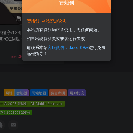
智焰创
智焰创_网站资源说明
本站所有资源均正常使用，无任何问题。
小程序/123口播数字人/三端运
/OEM贴牌/对接DeepSeek
如果出现资源失效或者运行失败
满血版
请联系本站
客服微信：Saas_09wl
进行免费
远程指导！
300
RMB
网站
智焰创
网站地图
免责声明
用户协议