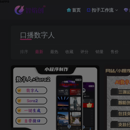
首页
扣子工作流
口播数字人
排序
最新
最热
收藏
评分
销量
售价