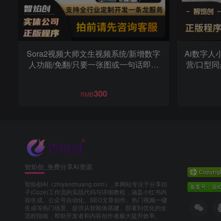
Sora2视频大师文生视频系统/新增数字
Ai数字人
人功能/免翻/只要一张图或一句话即可
营/口型同步
生成视频
300
RMB
智焰创_免费分享AI资源
智焰创AI（zhiyanchuang.com）_本网站专注于分享扣
子(Coze)工作流的实战代码与详细教程，涵盖小红书内
容生成、公众号自动化、SEO文章创作、热门视频一键
生成等热门场景。提供从智能体搭建、部署到优化的全
流程指南，帮助开发者和内容创作者极大提升效率。