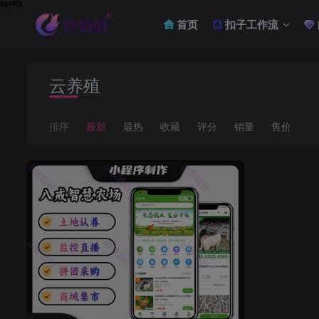
首页
扣子工作流
云养殖
排序
最新
最热
收藏
评分
销量
售价