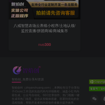
八戒智慧农场云养殖小程序/土地认领/
监控直播/拼团商城/商城集市
300
RMB
智焰创_免费分享AI资源
智焰创AI（zhiyanchuang.com）_本网站专注于分享扣
子(Coze)工作流的实战代码与详细教程，涵盖小红书内
容生成、公众号自动化、SEO文章创作、热门视频一键
生成等热门场景。提供从智能体搭建、部署到优化的全
流程指南，帮助开发者和内容创作者极大提升效率。